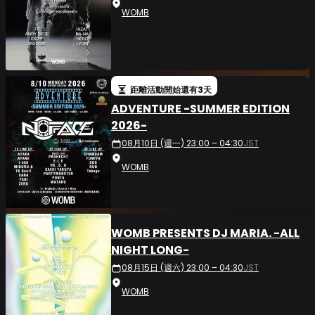
WOMB
距離活動開始還有3天
ADVENTURE -SUMMER EDITION
2026-
08月10日 (週一) 23:00 – 04:30
JST
WOMB
WOMB PRESENTS DJ MARIA. -ALL
NIGHT LONG-
08月15日 (週六) 23:00 – 04:30
JST
WOMB