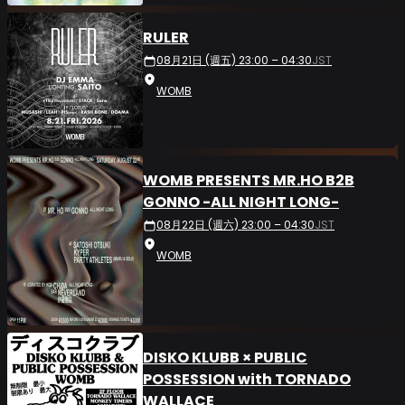
RULER
08月21日 (週五) 23:00 – 04:30
JST
WOMB
WOMB PRESENTS MR.HO B2B
GONNO -ALL NIGHT LONG-
08月22日 (週六) 23:00 – 04:30
JST
WOMB
DISKO KLUBB × PUBLIC
POSSESSION with TORNADO
WALLACE