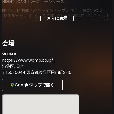
NIGHT LONG パーティーシリーズ。
昨年7月に開催されたラインナップと同じく GONNO と
HARUKA が2回目となる B2B での ALL NIGHT LONG セット
さらに表示
に挑む。今回も一晩かけてどのようなセットになるか、期待
がかかる。
4F には WOMB でのパーティー FORCE でもお馴染みの
YUKIMASA のクリエーションで、ERIMIA と SOGI が出演。
会場
1Fは誕生日を迎える MUSTACHE X が YO.AN との2人会とな
る。
WOMB
https://www.womb.co.jp/
渋谷区, 日本
〒150-0044 東京都渋谷区円山町2-16
Googleマップで開く