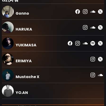
Gonno
HARUKA
YUKIMASA
ERIMIYA
Mustache X
YO.AN